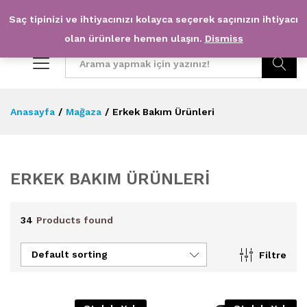
Saç tipinizi ve ihtiyacınızı kolayca seçerek saçınızın ihtiyacı
0
0
olan ürünlere hemen ulaşın.
Dismiss
Arama
Anasayfa
/
Mağaza
/
Erkek Bakım Ürünleri
ERKEK BAKIM ÜRÜNLERI
34
Products found
Default sorting
Filtre