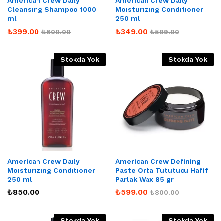
American Crew Daıly
American Crew Daıly
Cleansıng Shampoo 1000
Moısturızıng Condıtıoner
ml
250 ml
₺
399.00
₺
349.00
₺
600.00
₺
599.00
Stokda Yok
Stokda Yok
American Crew Daıly
American Crew Defining
Moısturızıng Condıtıoner
Paste Orta Tututucu Hafif
250 ml
Parlak Wax 85 gr
₺
850.00
₺
599.00
₺
800.00
Stokda Yok
Stokda Yok