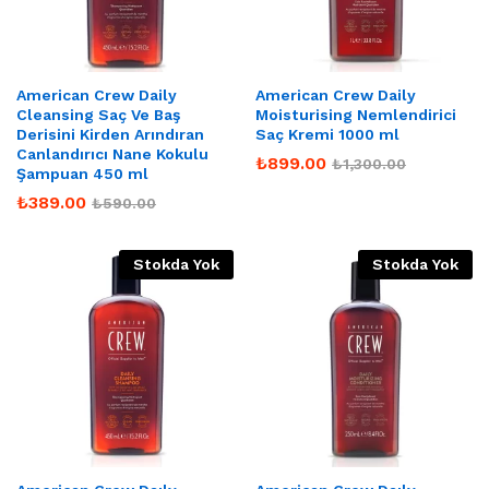
American Crew Daily
American Crew Daily
Cleansing Saç Ve Baş
Moisturising Nemlendirici
Derisini Kirden Arındıran
Saç Kremi 1000 ml
Canlandırıcı Nane Kokulu
₺
899.00
₺
1,300.00
Şampuan 450 ml
₺
389.00
₺
590.00
Stokda Yok
Stokda Yok