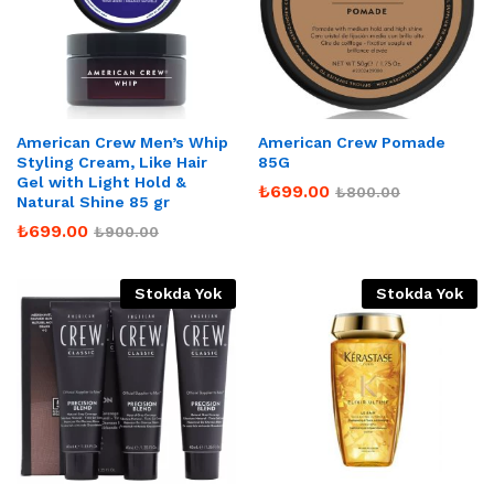
American Crew Men’s Whip
American Crew Pomade
Styling Cream, Like Hair
85G
Gel with Light Hold &
₺
699.00
₺
800.00
Natural Shine 85 gr
₺
699.00
₺
900.00
Stokda Yok
Stokda Yok