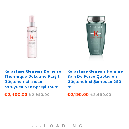
Kerastase Genesis Défense
Kerastase Genesis Homme
Thermique Dökülme Karşıtı
Bain De Force Quotidien
Güçlendirici Isıdan
Güçlendirici Şampuan 250
Koruyucu Saç Spreyi 150ml
ml
₺
2,490.00
₺
2,190.00
₺
2,990.00
₺
2,460.00
.
.
.
LOADING
.
.
.