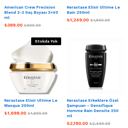
American Crew Precision
Kerastase Elixir Ultime Le
Blend 2-3 Saç Boyası 3×40
Bain 250ml
ml
₺
1,249.00
₺
1,650.00
₺
389.00
₺
600.00
Stokda Yok
Kerastase Elixir Ultime Le
Kerastase Erkeklere Özel
Masque 200ml
Şampuan – Densifique
Homme Bain Densite 250
₺
1,698.00
₺
1,800.00
ml
₺
2,190.00
₺
2,460.00