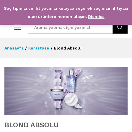
Saç tipinizi ve ihtiyacınızı kolayca seçerek saçınızın ihtiyacı
0
0
olan ürünlere hemen ulaşın.
Dismiss
Arama
Anasayfa
/
Kerastase
/
Blond Absolu
BLOND ABSOLU