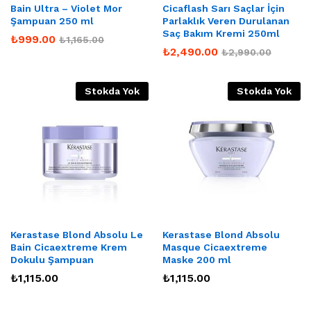
Bain Ultra – Violet Mor
Cicaflash Sarı Saçlar İçin
Şampuan 250 ml
Parlaklık Veren Durulanan
Saç Bakım Kremi 250ml
₺
999.00
₺
1,165.00
₺
2,490.00
₺
2,990.00
Stokda Yok
Stokda Yok
Kerastase Blond Absolu Le
Kerastase Blond Absolu
Bain Cicaextreme Krem
Masque Cicaextreme
Dokulu Şampuan
Maske 200 ml
₺
1,115.00
₺
1,115.00