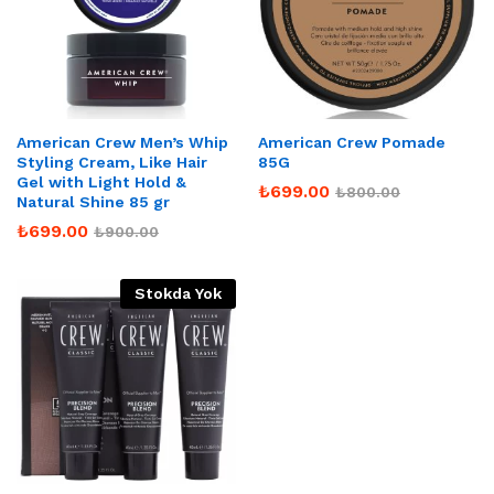
American Crew Men’s Whip
American Crew Pomade
Styling Cream, Like Hair
85G
Gel with Light Hold &
₺
699.00
₺
800.00
Natural Shine 85 gr
₺
699.00
₺
900.00
Stokda Yok