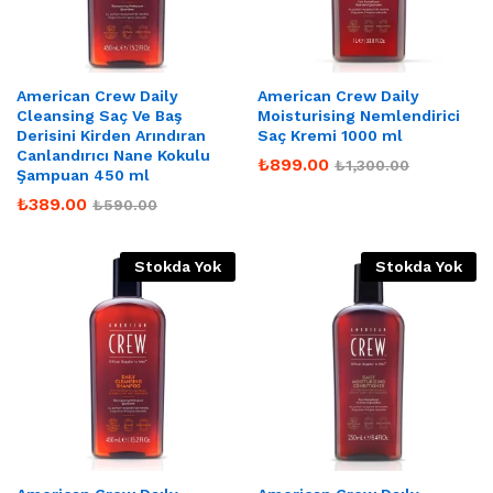
American Crew Daily
American Crew Daily
Cleansing Saç Ve Baş
Moisturising Nemlendirici
Derisini Kirden Arındıran
Saç Kremi 1000 ml
Canlandırıcı Nane Kokulu
₺
899.00
₺
1,300.00
Şampuan 450 ml
₺
389.00
₺
590.00
Stokda Yok
Stokda Yok