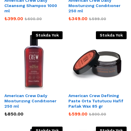
American Crew Daıly
American Crew Daıly
Cleansıng Shampoo 1000
Moısturızıng Condıtıoner
ml
250 ml
₺
399.00
₺
349.00
₺
600.00
₺
599.00
Stokda Yok
Stokda Yok
American Crew Daıly
American Crew Defining
Moısturızıng Condıtıoner
Paste Orta Tututucu Hafif
250 ml
Parlak Wax 85 gr
₺
850.00
₺
599.00
₺
800.00
Stokda Yok
Stokda Yok