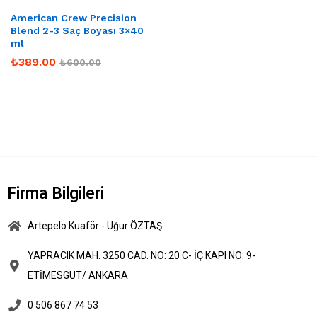
American Crew Precision
Blend 2-3 Saç Boyası 3×40
ml
₺
389.00
₺
600.00
Firma Bilgileri
Artepelo Kuaför - Uğur ÖZTAŞ
YAPRACIK MAH. 3250 CAD. NO: 20 C- İÇ KAPI NO: 9-
ETİMESGUT/ ANKARA
0 506 867 74 53