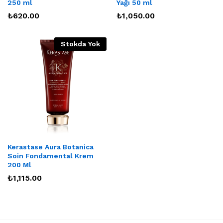
250 ml
Yağı 50 ml
₺
620.00
₺
1,050.00
Stokda Yok
Kerastase Aura Botanica
Soin Fondamental Krem
200 Ml
₺
1,115.00