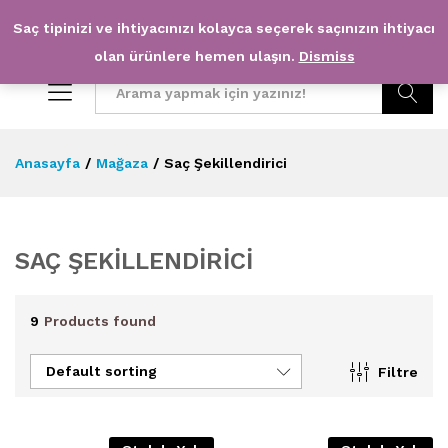
Saç tipinizi ve ihtiyacınızı kolayca seçerek saçınızın ihtiyacı
0
0
olan ürünlere hemen ulaşın.
Dismiss
Arama
Anasayfa
/
Mağaza
/
Saç Şekillendirici
SAÇ ŞEKILLENDIRICI
9
Products found
Default sorting
Filtre