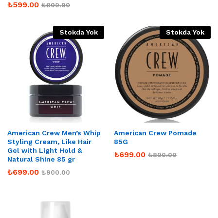
₺
599.00
₺
800.00
Stokda Yok
Stokda Yok
American Crew Men’s Whip
American Crew Pomade
Styling Cream, Like Hair
85G
Gel with Light Hold &
₺
699.00
₺
800.00
Natural Shine 85 gr
₺
699.00
₺
900.00