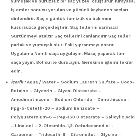
yumuşak ve pürüzsüz bir saç yüzeyi oluşturur. Kimyasal
işlemler sonucu yorulan ve gücünü kaybeden saçları
dinlendirir. Saçın günlük temizlik ve bakımını
kusursuzca gerçekleştirir. Saç tellerini sarmalar
Sürtünmeyi azaltır Saç tellerini canlandırır Saç telleri
parlak ve yumuşak olur. Eski yıpranmayı onarır.
Uygulama Nemli saça uygulayın. Masaj yaparak tüm
saça yayın. Bol su ile durulayın. Gerekirse işlemi tekrar
edin.
İçerik :
Aqua / Water – Sodium Laureth Sulfate – Coco-
Betaine – Glycerin – Glycol Distearate –
Amodimethicone – Sodium Chloride – Dimethicone –
Ppg-5-Ceteth-20 – Sodium Benzoate –
Polyquaternium-6 – Peg-150 Distearate – Salicylic Acid
– Linalool – 2-Oleamido-1,3-Octadecanediol -
Carbomer – Trideceth-6 – Citronellol – Glycine –