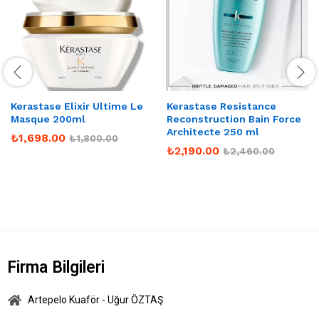
Kerastase Elixir Ultime Le
Kerastase Resistance
Masque 200ml
Reconstruction Bain Force
Architecte 250 ml
₺
1,698.00
₺
1,800.00
₺
2,190.00
₺
2,460.00
Firma Bilgileri
Artepelo Kuaför - Uğur ÖZTAŞ