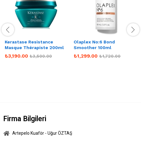
Kerastase Resistance
Olaplex No:6 Bond
Masque Thérapiste 200ml
Smoother 100ml
₺
3,190.00
₺
1,299.00
₺
3,500.00
₺
1,720.00
Firma Bilgileri
Artepelo Kuaför - Uğur ÖZTAŞ