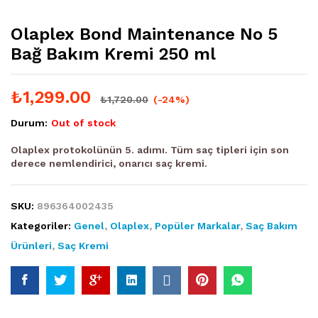
Olaplex Bond Maintenance No 5
Bağ Bakım Kremi 250 ml
₺
1,299.00
₺
1,720.00
(-24%)
Durum:
Out of stock
Olaplex protokolünün 5. adımı. Tüm saç tipleri için son
derece nemlendirici, onarıcı saç kremi.
SKU:
896364002435
Kategoriler:
Genel
,
Olaplex
,
Popüler Markalar
,
Saç Bakım
Ürünleri
,
Saç Kremi