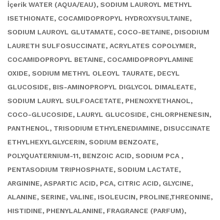
İçerik WATER (AQUA/EAU), SODIUM LAUROYL METHYL
ISETHIONATE, COCAMIDOPROPYL HYDROXYSULTAINE,
SODIUM LAUROYL GLUTAMATE, COCO-BETAINE, DISODIUM
LAURETH SULFOSUCCINATE, ACRYLATES COPOLYMER,
COCAMIDOPROPYL BETAINE, COCAMIDOPROPYLAMINE
OXIDE, SODIUM METHYL OLEOYL TAURATE, DECYL
GLUCOSIDE, BIS-AMINOPROPYL DIGLYCOL DIMALEATE,
SODIUM LAURYL SULFOACETATE, PHENOXYETHANOL,
COCO-GLUCOSIDE, LAURYL GLUCOSIDE, CHLORPHENESIN,
PANTHENOL, TRISODIUM ETHYLENEDIAMINE, DISUCCINATE
ETHYLHEXYLGLYCERIN, SODIUM BENZOATE,
POLYQUATERNIUM-11, BENZOIC ACID, SODIUM PCA ,
PENTASODIUM TRIPHOSPHATE, SODIUM LACTATE,
ARGININE, ASPARTIC ACID, PCA, CITRIC ACID, GLYCINE,
ALANINE, SERINE, VALINE, ISOLEUCIN, PROLINE,THREONINE,
HISTIDINE, PHENYLALANINE, FRAGRANCE (PARFUM),