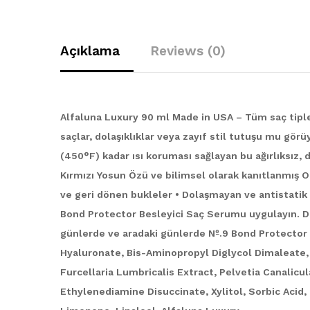
Açıklama
Reviews (0)
Alfaluna Luxury 90 ml Made in USA – Tüm saç tipl
saçlar, dolaşıklıklar veya zayıf stil tutuşu mu görüy
(450°F) kadar ısı koruması sağlayan bu ağırlıksız
Kırmızı Yosun Özü ve bilimsel olarak kanıtlanmış O
ve geri dönen bukleler • Dolaşmayan ve antistatik K
Bond Protector Besleyici Saç Serumu uygulayın. Dah
günlerde ve aradaki günlerde Nº.9 Bond Protector
Hyaluronate, Bis-Aminopropyl Diglycol Dimaleate,
Furcellaria Lumbricalis Extract, Pelvetia Canalicul
Ethylenediamine Disuccinate, Xylitol, Sorbic Acid