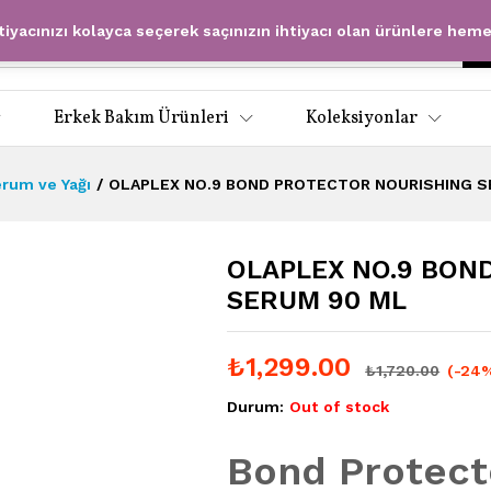
htiyacınızı kolayca seçerek saçınızın ihtiyacı olan ürünlere hem
Erkek Bakım Ürünleri
Koleksiyonlar
rum ve Yağı
/
OLAPLEX NO.9 BOND PROTECTOR NOURISHING S
OLAPLEX NO.9 BON
SERUM 90 ML
₺
1,299.00
₺
1,720.00
(-24
Durum:
Out of stock
Bond Protect