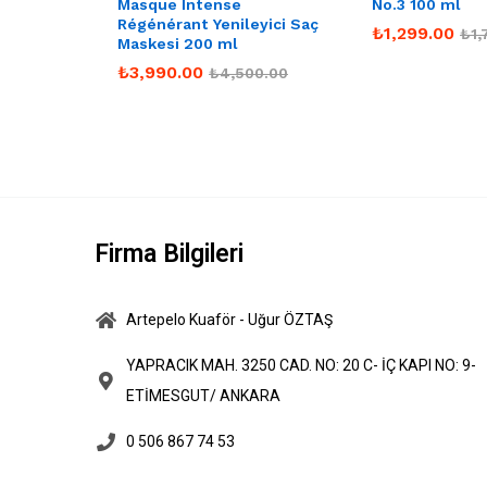
Masque Intense
No.3 100 ml
Régénérant Yenileyici Saç
₺
1,299.00
₺
1,
Maskesi 200 ml
₺
3,990.00
₺
4,500.00
Firma Bilgileri
Artepelo Kuaför - Uğur ÖZTAŞ
YAPRACIK MAH. 3250 CAD. NO: 20 C- İÇ KAPI NO: 9-
ETİMESGUT/ ANKARA
0 506 867 74 53