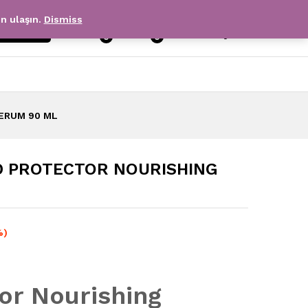
en ulaşın.
Dismiss
Giriş
Arama
Üyelik
0
0
ERUM 90 ML
D PROTECTOR NOURISHING
%)
or Nourishing