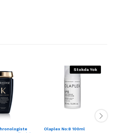
Stokda Yok
hronologiste
Olaplex No:8 100ml
American