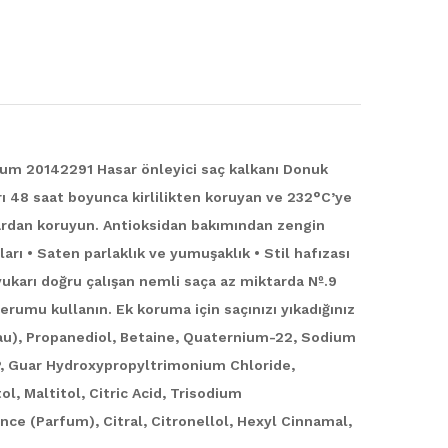
rum 20142291 Hasar önleyici saç kalkanı Donuk
ları 48 saat boyunca kirlilikten koruyan ve 232°C’ye
lardan koruyun. Antioksidan bakımından zengin
ı • Saten parlaklık ve yumuşaklık • Stil hafızası
yukarı doğru çalışan nemli saça az miktarda Nº.9
erumu kullanın. Ek koruma için saçınızı yıkadığınız
au), Propanediol, Betaine, Quaternium-22, Sodium
P, Guar Hydroxypropyltrimonium Chloride,
l, Maltitol, Citric Acid, Trisodium
ce (Parfum), Citral, Citronellol, Hexyl Cinnamal,