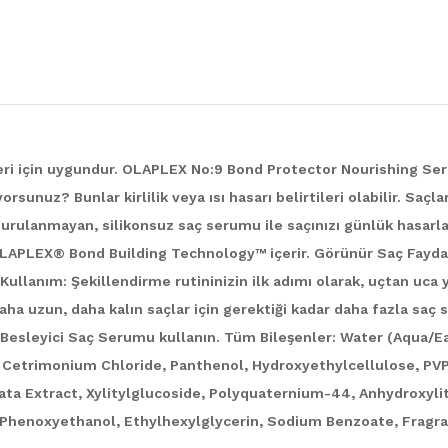
eri için uygundur. OLAPLEX No:9 Bond Protector Nourishing Se
orsunuz? Bunlar kirlilik veya ısı hasarı belirtileri olabilir. Saç
, durulanmayan, silikonsuz saç serumu ile saçınızı günlük hasar
LAPLEX® Bond Building Technology™ içerir. Görünür Saç Faydalar
ullanım: Şekillendirme rutininizin ilk adımı olarak, uçtan uca 
a uzun, daha kalın saçlar için gerektiği kadar daha fazla saç s
 Besleyici Saç Serumu kullanın. Tüm Bileşenler: Water (Aqua/E
 Cetrimonium Chloride, Panthenol, Hydroxyethylcellulose, PV
ata Extract, Xylitylglucoside, Polyquaternium-44, Anhydroxylito
, Phenoxyethanol, Ethylhexylglycerin, Sodium Benzoate, Fragran