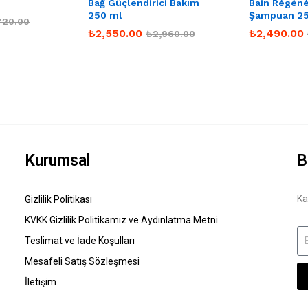
Bağ Güçlendirici Bakım
Bain Régéné
250 ml
Şampuan 25
720.00
₺
2,550.00
₺
2,490.00
₺
2,960.00
Kurumsal
B
Ka
Gizlilik Politikası
KVKK Gizlilik Politikamız ve Aydınlatma Metni
Teslimat ve İade Koşulları
Mesafeli Satış Sözleşmesi
İletişim